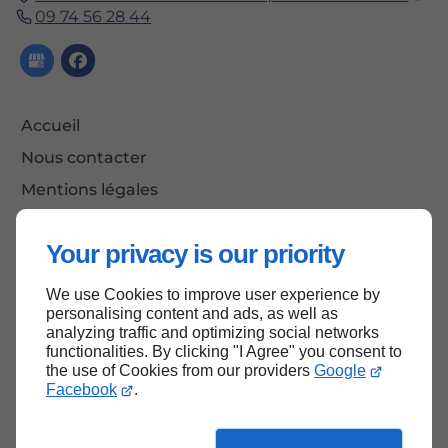
09 74 56 28 44
Accueil
Nous contacter
Mentions légales
Plan du site
Your privacy is our priority
We use Cookies to improve user experience by
Haut de page
personalising content and ads, as well as
analyzing traffic and optimizing social networks
functionalities. By clicking "I Agree" you consent to
the use of Cookies from our providers
Google
Facebook
.